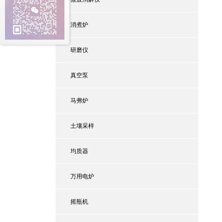
消煮炉
研磨仪
真空泵
马弗炉
土壤采样
均质器
万用电炉
摇瓶机