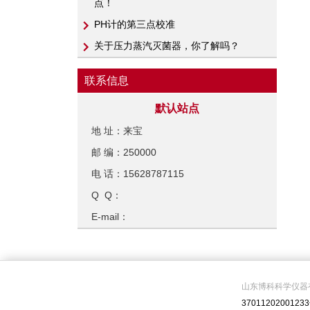
点！
PH计​的第三点校准
关于压力蒸汽灭菌器，你了解吗？
联系信息
默认站点
地 址：来宝
邮 编：250000
电 话：15628787115
Q Q：
E-mail：
山东博科科学仪器
3701120200123