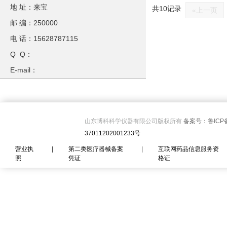
地 址：来宝
共10记录
«上一页
邮 编：250000
电 话：15628787115
Q Q：
E-mail：
山东博科科学仪器有限公司版权所有
备案号：鲁ICP备
37011202001233号
营业执
|
第二类医疗器械备案
|
互联网药品信息服务资
照
凭证
格证