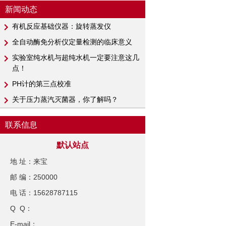
新闻动态
有机反应基础仪器：旋转蒸发仪
全自动酶免分析仪定量检测的临床意义
实验室纯水机与超纯水机一定要注意这几
点！
PH计​的第三点校准
关于压力蒸汽灭菌器，你了解吗？
联系信息
默认站点
地 址：来宝
邮 编：250000
电 话：15628787115
Q Q：
E-mail：